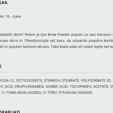
ELKA
r 18 - rjava
ji košatih obrvi? Potem je Eye Brow Powder popoln za vas! Naravno o
navo obrvi in ??kombinirajte več barv, da ustvarite popolno kombi
 oči in poudari konture obraza. Tako bodo vaše oči videti lepše kot kd
E
NYLON-12, OCTYLDODECYL STEAROYL STEARATE, POLYSORBATE 20,
C ACID, PROPYLPARABEN, SORBIC ACID, TOCOPHERYL ACETATE, VP
 CI 77499 (IRON OXIDES), CI 77891 (TITANIUM DIOXIDE)
RABLJATI