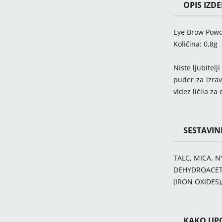
OPIS IZD
Eye Brow Powde
Količina: 0,8g
Niste ljubitel
puder za izrav
videz ličila za
SESTAVIN
TALC, MICA, 
DEHYDROACETI
(IRON OXIDES),
KAKO UPO