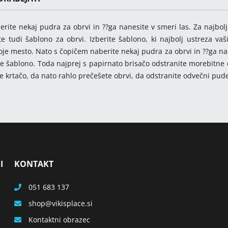
rite nekaj pudra za obrvi in ??ga nanesite v smeri las. Za najbolj
e tudi šablono za obrvi. Izberite šablono, ki najbolj ustreza v
voje mesto. Nato s čopičem naberite nekaj pudra za obrvi in ??ga na
e šablono. Toda najprej s papirnato brisačo odstranite morebitne 
e krtačo, da nato rahlo prečešete obrvi, da odstranite odvečni pude
I
KONTAKT
051 683 137
shop
vikisplace.si
Kontaktni obrazec