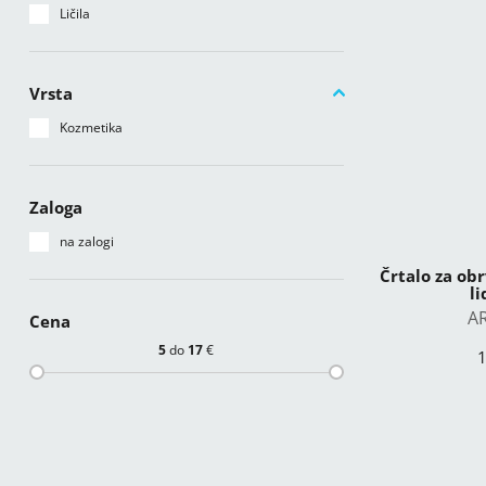
Ličila
Vrsta
Kozmetika
Zaloga
na zalogi
Črtalo za ob
l
A
Cena
5
do
17
€
1