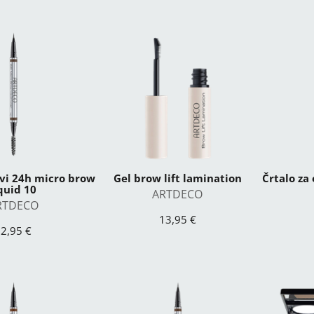
rvi 24h micro brow
Gel brow lift lamination
Črtalo za
iquid 10
ARTDECO
RTDECO
13,95 €
2,95 €