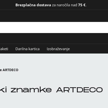
Brezplačna dostava
za naročila nad
75 €
.
aketi
Darilna kartica
Izobraževanje
ke ARTDECO
lki znamke ARTDECO