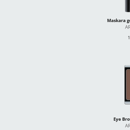
Maskara g
A
1
Eye Br
A