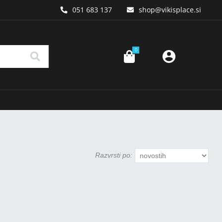
051 683 137
shop
vikisplace.si
0
Razvrsti po: