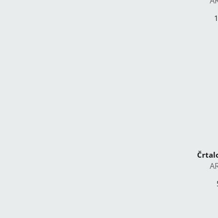
A
1
Črtal
A