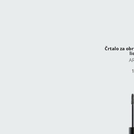
Črtalo za ob
l
A
1