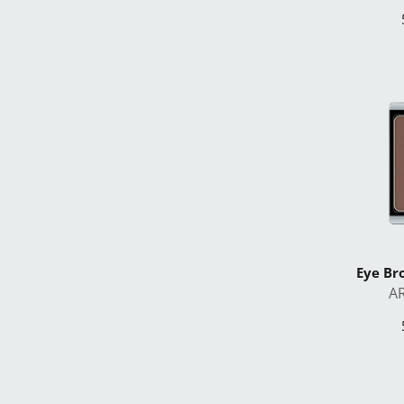
Eye Br
A