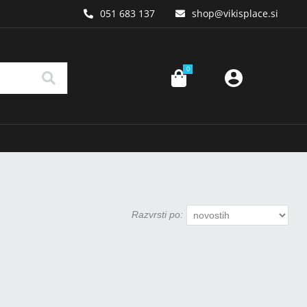
051 683 137
shop
vikisplace.si
0
Razvrsti po: