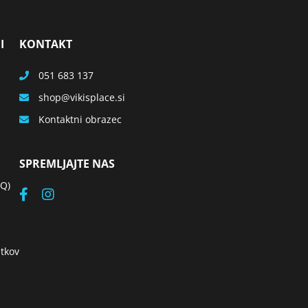
I
KONTAKT
051 683 137
shop
vikisplace.si
Kontaktni obrazec
SPREMLJAJTE NAS
AQ)
tkov