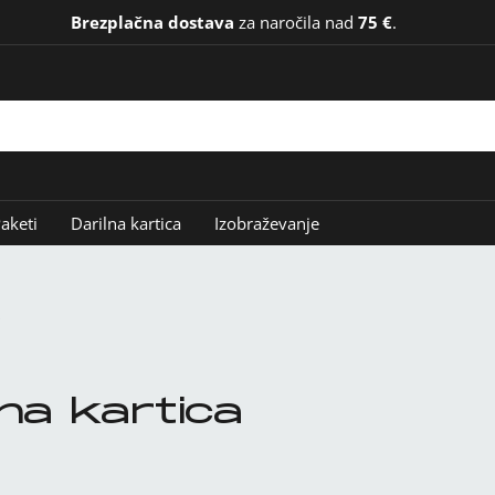
Brezplačna dostava
za naročila nad
75 €
.
aketi
Darilna kartica
Izobraževanje
lna kartica