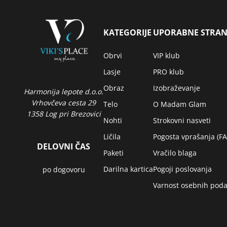
KATEGORIJE
UPORABNE STRAN
Obrvi
VIP klub
Lasje
PRO klub
Obraz
Izobraževanje
Harmonija lepote d.o.o.
Vrhovčeva cesta 29
Telo
O Madam Glam
1358 Log pri Brezovici
Nohti
Strokovni nasveti
Ličila
Pogosta vprašanja (F
DELOVNI ČAS
Paketi
Vračilo blaga
Darilna kartica
Pogoji poslovanja
po dogovoru
Varnost osebnih poda