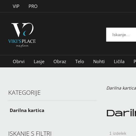
VIP
PRO
Obrvi
Lasje
Obraz
Telo
Nohti
Ličila
P
Darilna kartica
KATEGORIJE
Darilna kartica
Dari
ISKANJE S FILTRI
1 izdelek