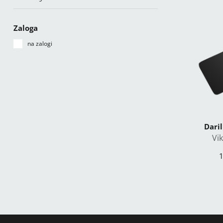
Zaloga
na zalogi
Daril
Vik
1