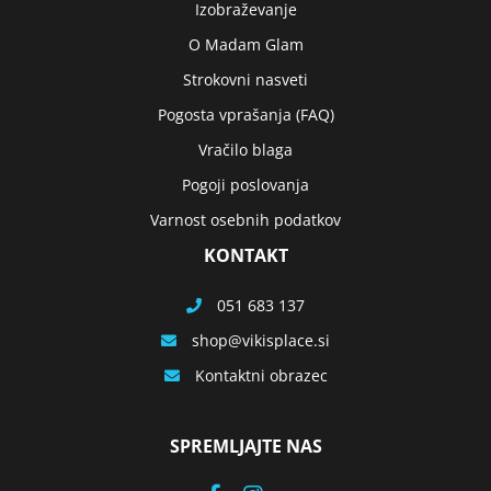
Izobraževanje
O Madam Glam
Strokovni nasveti
Pogosta vprašanja (FAQ)
Vračilo blaga
Pogoji poslovanja
Varnost osebnih podatkov
KONTAKT
051 683 137
shop
vikisplace.si
Kontaktni obrazec
SPREMLJAJTE NAS