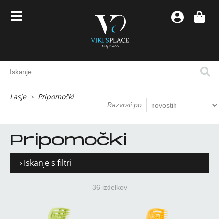
Lasje
Pripomočki
Razvrsti po:
Pripomočki
› Iskanje s filtri
36 izdelkov