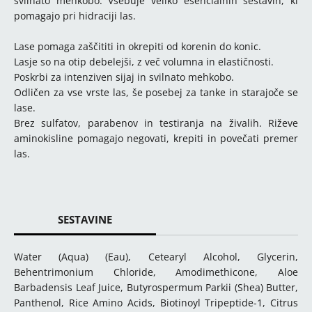
svilnato mehkobo. Vsebuje veliko esencialnih sestavin, ki
pomagajo pri hidraciji las.
Lase pomaga zaščititi in okrepiti od korenin do konic.
Lasje so na otip debelejši, z več volumna in elastičnosti.
Poskrbi za intenziven sijaj in svilnato mehkobo.
Odličen za vse vrste las, še posebej za tanke in starajoče se
lase.
Brez sulfatov, parabenov in testiranja na živalih. Riževe
aminokisline pomagajo negovati, krepiti in povečati premer
las.
SESTAVINE
Water (Aqua) (Eau), Cetearyl Alcohol, Glycerin,
Behentrimonium Chloride, Amodimethicone, Aloe
Barbadensis Leaf Juice, Butyrospermum Parkii (Shea) Butter,
Panthenol, Rice Amino Acids, Biotinoyl Tripeptide-1, Citrus