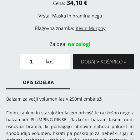
34,10 €
Cena:
Vrsta:
Maska in hranilna nega
Blagovna znamka:
Kevin Murphy
Zaloga:
na zalogi
kos
DODAJ V KOŠARICO
OPIS IZDELKA
Balzam za večji volumen las v 250ml embalaži
Finim, tankim in starajočim lasem privoščite razkošno nego z
balzamom PLUMPING.RINSE. Razkošni balzam lasem nudi
osnovna hranila, ki pomagajo obnoviti njihovo polnost in
spodbudijo volumen, hkrati pa poskrbijo za nebeški sijaj in