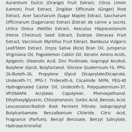
Aurantium Dulcis (Orange) Fruit Extract, Citrus Limon
(Lemon) Fruit Extract, Zingiber Officinale (Ginger) Root
Extract, Acer Saccharum (Sugar Maple) Extract, Saccharum
Officinarum (Sugarcane) Extract (Extrait de canne a sucre),
Urtica Dioica (Nettle) Extract, Aesculus Hippocastanum
(Horse Chestnut) Seed Extract, Euterpe Oleracea Fruit
Extract, Vaccinium Myrtillus Fruit Extract, Bambusa Vulgaris
Leaf/Stem Extract, Oryza Sativa (Rice) Bran Oil, Juniperus
Virginiana Oil, Pogostemon Cablin Oil, Keratin Amino Acids,
Apigenin, Oleanolic Acid, Zinc Picolinate, Isopropyl Alcohol,
Butylene Glycol, Butyloctanol, Silicone Quaternium-16, PPG-
26-Buteth-26, Propylene Glycol Dicaprylate/Dicaprate,
Undeceth-11, PPG-1 Trideceth-6, Cocamide MIPA, PEG-40
Hydrogenated Castor Oil, Undeceth-5, Polyquaternium-37,
VP/DMAPA Acrylates Copolymer, Phenoxyethanol,
Ethylhexylglycerin, Chlorphenesin, Sorbic Acid, Benzoic Acid,
Leuconostoc/Radish Root Ferment Filtrate, Iodopropynyl
Butylcarbamate, Benzalkonium Chloride, Citric Acid,
Fragrance (Parfum), Benzyl Benzoate, Benzyl Salicylate,
Hydroxycitronellal