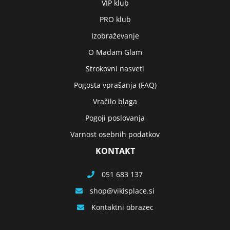
VIP klub
PRO klub
Izobraževanje
O Madam Glam
Strokovni nasveti
Pogosta vprašanja (FAQ)
Vračilo blaga
Pogoji poslovanja
Varnost osebnih podatkov
KONTAKT
051 683 137
shop
vikisplace.si
Kontaktni obrazec