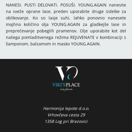
NANESI. PUSTI DELOVATI. POSUŠI. YOUNG.AGAIN nanesite
na sveže oprane lase, preden uporabite druge izdelke za
oblikovanje. Ko so lasje suhi, lahko ponovno nanesete
majhno količino olja YOUNG.AGAIN za gladkejše lase in
preprečevanje pobeglih pramenov. Olje uporabite kot del
našega pomladitvenega režima REJUVENATE v kombinaciji s
šamponom, balzamom in masko YOUNG.AGAIN.
Harmonija lepote d.o.o.
Vrhovčeva cesta 29
1358 Log pri Brezovici