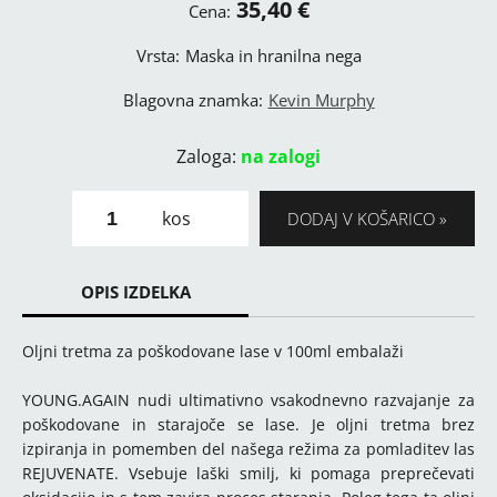
35,40 €
Cena:
Vrsta:
Maska in hranilna nega
Blagovna znamka:
Kevin Murphy
Zaloga:
na zalogi
kos
DODAJ V KOŠARICO
OPIS IZDELKA
Oljni tretma za poškodovane lase v 100ml embalaži
YOUNG.AGAIN nudi ultimativno vsakodnevno razvajanje za
poškodovane in starajoče se lase. Je oljni tretma brez
izpiranja in pomemben del našega režima za pomladitev las
REJUVENATE. Vsebuje laški smilj, ki pomaga preprečevati