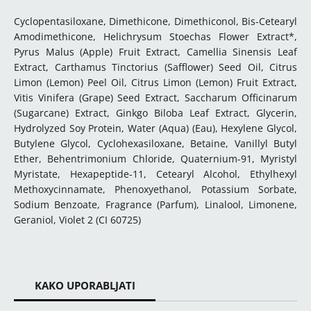
Cyclopentasiloxane, Dimethicone, Dimethiconol, Bis-Cetearyl
Amodimethicone, Helichrysum Stoechas Flower Extract*,
Pyrus Malus (Apple) Fruit Extract, Camellia Sinensis Leaf
Extract, Carthamus Tinctorius (Safflower) Seed Oil, Citrus
Limon (Lemon) Peel Oil, Citrus Limon (Lemon) Fruit Extract,
Vitis Vinifera (Grape) Seed Extract, Saccharum Officinarum
(Sugarcane) Extract, Ginkgo Biloba Leaf Extract, Glycerin,
Hydrolyzed Soy Protein, Water (Aqua) (Eau), Hexylene Glycol,
Butylene Glycol, Cyclohexasiloxane, Betaine, Vanillyl Butyl
Ether, Behentrimonium Chloride, Quaternium-91, Myristyl
Myristate, Hexapeptide-11, Cetearyl Alcohol, Ethylhexyl
Methoxycinnamate, Phenoxyethanol, Potassium Sorbate,
Sodium Benzoate, Fragrance (Parfum), Linalool, Limonene,
Geraniol, Violet 2 (CI 60725)
KAKO UPORABLJATI