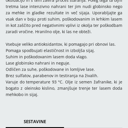
oksidacijo in s tem zavira proces staranja. Poleg tega ta oljni
tretma lase intenzivno nahrani ter jim nudi globinsko nego
za mehke in gladke rezultate in več sijaja. Uporabljajte ga
vsak dan v boju proti suhim, poškodovanim in krhkim lasem
in kot zaščito pred negativnimi vplivi iz okolja ter poškodbam
zaradi vročine. Hranilno olje, ki las ne obteži.
Vsebuje veliko antioksidantov, ki pomagajo pri obnovi las.
Pomaga spodbujati elastičnost in izboljša sijaj.
Suhim in poškodovanim lasem doda vlago.
Lase globinsko nahrani in neguje.
Odličen za suhe, poškodovane in lomljive lase.
Brez sulfatov, parabenov in testiranja na živalih.
Varuje do temperature 93 °C. Olje iz semen žafranike, ki je
bogato z oleinsko kislino, zmanjšuje trenje ter lasem doda
mehkobo in sijaj.
SESTAVINE