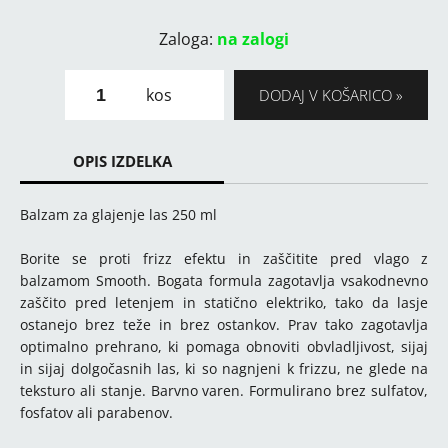
Zaloga:
na zalogi
kos
DODAJ V KOŠARICO
OPIS IZDELKA
Balzam za glajenje las 250 ml
Borite se proti frizz efektu in zaščitite pred vlago z
balzamom Smooth. Bogata formula zagotavlja vsakodnevno
zaščito pred letenjem in statično elektriko, tako da lasje
ostanejo brez teže in brez ostankov. Prav tako zagotavlja
optimalno prehrano, ki pomaga obnoviti obvladljivost, sijaj
in sijaj dolgočasnih las, ki so nagnjeni k frizzu, ne glede na
teksturo ali stanje. Barvno varen. Formulirano brez sulfatov,
fosfatov ali parabenov.