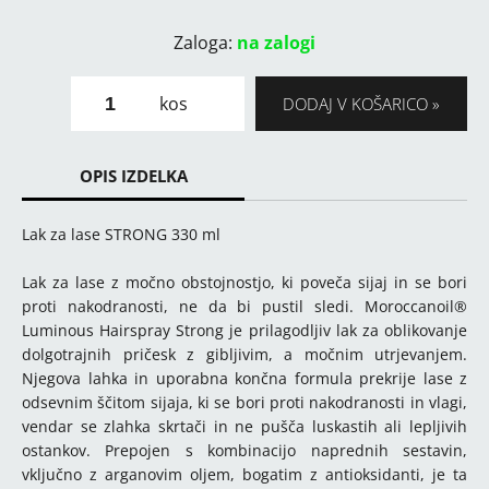
Zaloga:
na zalogi
kos
DODAJ V KOŠARICO
OPIS IZDELKA
Lak za lase STRONG 330 ml
Lak za lase z močno obstojnostjo, ki poveča sijaj in se bori
proti nakodranosti, ne da bi pustil sledi. Moroccanoil®
Luminous Hairspray Strong je prilagodljiv lak za oblikovanje
dolgotrajnih pričesk z gibljivim, a močnim utrjevanjem.
Njegova lahka in uporabna končna formula prekrije lase z
odsevnim ščitom sijaja, ki se bori proti nakodranosti in vlagi,
vendar se zlahka skrtači in ne pušča luskastih ali lepljivih
ostankov. Prepojen s kombinacijo naprednih sestavin,
vključno z arganovim oljem, bogatim z antioksidanti, je ta