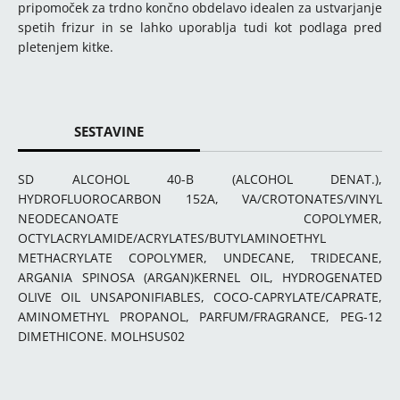
pripomoček za trdno končno obdelavo idealen za ustvarjanje
spetih frizur in se lahko uporablja tudi kot podlaga pred
pletenjem kitke.
SESTAVINE
SD ALCOHOL 40-B (ALCOHOL DENAT.),
HYDROFLUOROCARBON 152A, VA/CROTONATES/VINYL
NEODECANOATE COPOLYMER,
OCTYLACRYLAMIDE/ACRYLATES/BUTYLAMINOETHYL
METHACRYLATE COPOLYMER, UNDECANE, TRIDECANE,
ARGANIA SPINOSA (ARGAN)KERNEL OIL, HYDROGENATED
OLIVE OIL UNSAPONIFIABLES, COCO-CAPRYLATE/CAPRATE,
AMINOMETHYL PROPANOL, PARFUM/FRAGRANCE, PEG-12
DIMETHICONE. MOLHSUS02