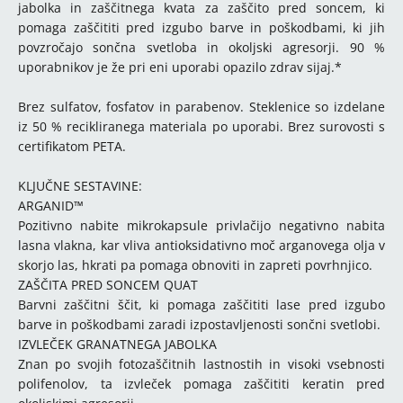
jabolka in zaščitnega kvata za zaščito pred soncem, ki
pomaga zaščititi pred izgubo barve in poškodbami, ki jih
povzročajo sončna svetloba in okoljski agresorji. 90 %
uporabnikov je že pri eni uporabi opazilo zdrav sijaj.*
Brez sulfatov, fosfatov in parabenov. Steklenice so izdelane
iz 50 % recikliranega materiala po uporabi. Brez surovosti s
certifikatom PETA.
KLJUČNE SESTAVINE:
ARGANID™
Pozitivno nabite mikrokapsule privlačijo negativno nabita
lasna vlakna, kar vliva antioksidativno moč arganovega olja v
skorjo las, hkrati pa pomaga obnoviti in zapreti povrhnjico.
ZAŠČITA PRED SONCEM QUAT
Barvni zaščitni ščit, ki pomaga zaščititi lase pred izgubo
barve in poškodbami zaradi izpostavljenosti sončni svetlobi.
IZVLEČEK GRANATNEGA JABOLKA
Znan po svojih fotozaščitnih lastnostih in visoki vsebnosti
polifenolov, ta izvleček pomaga zaščititi keratin pred