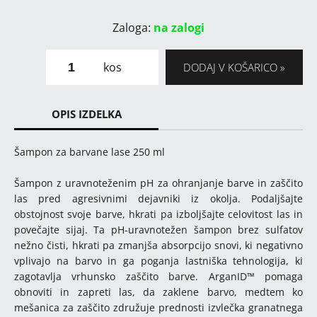
Zaloga:
na zalogi
kos
DODAJ V KOŠARICO
OPIS IZDELKA
Šampon za barvane lase 250 ml
Šampon z uravnoteženim pH za ohranjanje barve in zaščito
las pred agresivnimi dejavniki iz okolja. Podaljšajte
obstojnost svoje barve, hkrati pa izboljšajte celovitost las in
povečajte sijaj. Ta pH-uravnotežen šampon brez sulfatov
nežno čisti, hkrati pa zmanjša absorpcijo snovi, ki negativno
vplivajo na barvo in ga poganja lastniška tehnologija, ki
zagotavlja vrhunsko zaščito barve. ArganID™ pomaga
obnoviti in zapreti las, da zaklene barvo, medtem ko
mešanica za zaščito združuje prednosti izvlečka granatnega