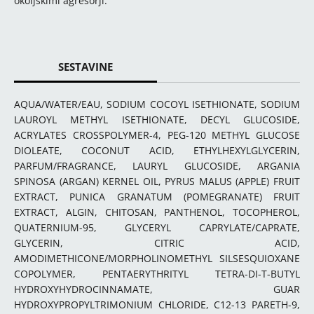
okoljskimi agresorji.
SESTAVINE
AQUA/WATER/EAU, SODIUM COCOYL ISETHIONATE, SODIUM
LAUROYL METHYL ISETHIONATE, DECYL GLUCOSIDE,
ACRYLATES CROSSPOLYMER-4, PEG-120 METHYL GLUCOSE
DIOLEATE, COCONUT ACID, ETHYLHEXYLGLYCERIN,
PARFUM/FRAGRANCE, LAURYL GLUCOSIDE, ARGANIA
SPINOSA (ARGAN) KERNEL OIL, PYRUS MALUS (APPLE) FRUIT
EXTRACT, PUNICA GRANATUM (POMEGRANATE) FRUIT
EXTRACT, ALGIN, CHITOSAN, PANTHENOL, TOCOPHEROL,
QUATERNIUM-95, GLYCERYL CAPRYLATE/CAPRATE,
GLYCERIN, CITRIC ACID,
AMODIMETHICONE/MORPHOLINOMETHYL SILSESQUIOXANE
COPOLYMER, PENTAERYTHRITYL TETRA-DI-T-BUTYL
HYDROXYHYDROCINNAMATE, GUAR
HYDROXYPROPYLTRIMONIUM CHLORIDE, C12-13 PARETH-9,