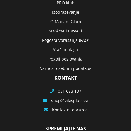
PRO klub
Izobraževanje
O Madam Glam
Strokovni nasveti
Pogosta vprašanja (FAQ)
Vračilo blaga
Pogoji poslovanja
Varnost osebnih podatkov
KONTAKT
051 683 137
shop
vikisplace.si
Kontaktni obrazec
SPREMLJAJTE NAS