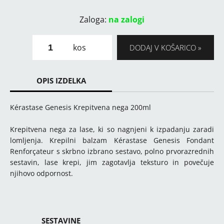
Zaloga:
na zalogi
kos
DODAJ V KOŠARICO
OPIS IZDELKA
Kérastase Genesis Krepitvena nega 200ml
Krepitvena nega za lase, ki so nagnjeni k izpadanju zaradi
lomljenja. Krepilni balzam Kérastase Genesis Fondant
Renforçateur s skrbno izbrano sestavo, polno prvorazrednih
sestavin, lase krepi, jim zagotavlja teksturo in povečuje
njihovo odpornost.
SESTAVINE