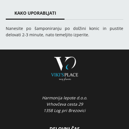
KAKO UPORABLJATI
Nanesite po šamponiranju po dolžini konic in pustite
delovati 2-3 minute, nato temeljito izperite.
Harmonija lepote d.o.o.
Vrhovčeva cesta 29
1358 Log pri Brezovici