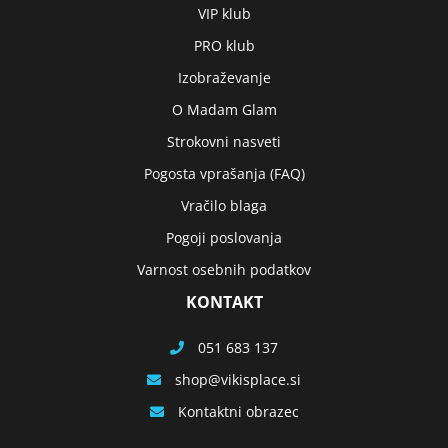
VIP klub
PRO klub
Izobraževanje
O Madam Glam
Strokovni nasveti
Pogosta vprašanja (FAQ)
Vračilo blaga
Pogoji poslovanja
Varnost osebnih podatkov
KONTAKT
051 683 137
shop
vikisplace.si
Kontaktni obrazec