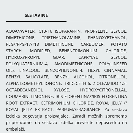
SESTAVINE
AQUA/?WATER, C13-16 ISOPARAFFIN, PROPYLENE GLYCOL,
DIMETHICONE, TRIETHANOLAMINE, PHENOXYETHANOL,
PEG/?PPG-17/?18 DIMETHICONE, CARBOMER, POTATO
STARCH MODIFIED, BEHENTRIMONIUM CHLORIDE,
HYDROXYPROPYL GUAR, CAPRYLYL GLYCOL,
POLYQUATERNIUM-4, AMODIMETHICONE, POLY(LINSEED
OIL), LINALOOL, BENZOPHENONE-4, HEXYL CINNAMAL,
BENZYL SALICYLATE, BENZYL ALCOHOL, CITRONELLOL,
ALPHA-ISOMETHYL IONONE, TRIDECETH-6, 2-OLEAMIDO-1,3-
OCTADECANEDIOL, XYLOSE, HYDROXYCITRONELLAL,
COUMARIN, LIMONENE, IRIS FLORENTINA/?IRIS FLORENTINA
ROOT EXTRACT, CETRIMONIUM CHLORIDE, ROYAL JELLY /?
ROYAL JELLY EXTRACT, PARFUM/?FRAGRANCE. Za sestavo
izdelka odgovarja proizvajalec. Zaradi možnih sprememb
priporočamo, da sestavo izdelka preverite neposredno na
embalaži.