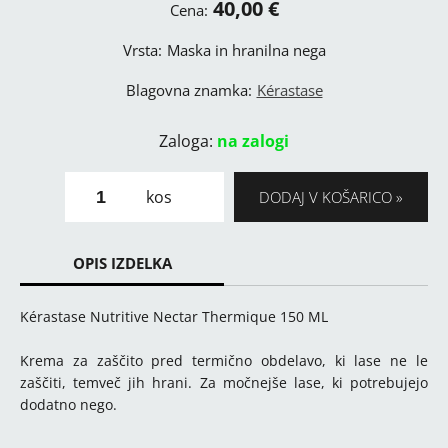
40,00 €
Cena:
Vrsta:
Maska in hranilna nega
Blagovna znamka:
Kérastase
Zaloga:
na zalogi
kos
DODAJ V KOŠARICO
OPIS IZDELKA
Kérastase Nutritive Nectar Thermique 150 ML
Krema za zaščito pred termično obdelavo, ki lase ne le
zaščiti, temveč jih hrani. Za močnejše lase, ki potrebujejo
dodatno nego.