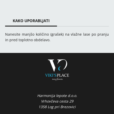
KAKO UPORABLJATI
Nanesite manjšo količino (grašek) na vlažne lase po pranju
in pred toplotno obdelavo.
Harmonija lepote d.o.o.
Vrhovčeva cesta 29
1358 Log pri Brezovici