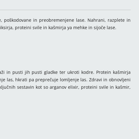
e, poškodovane in preobremenjene lase. Nahrani, razplete in
irja, proteini svile in kašmirja ya mehke in sijoče lase.
 in pusti jih pusti gladke ter ukroti kodre. Protein kašmirja
anje las, hkrati pa preprečuje lomljenje las. Zdravi in obnovljeni
ljučnih sestavin kot so arganov elixir, proteini svile in kašmir,