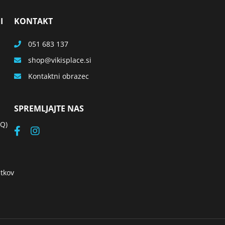
I
KONTAKT
051 683 137
shop
vikisplace.si
Kontaktni obrazec
SPREMLJAJTE NAS
AQ)
tkov