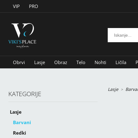
VIP
PRO
Obrvi
Lasje
Obraz
Telo
Nohti
Ličila
P
Lasje
Barva
KATEGORIJE
Lasje
Barvani
Redki