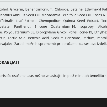
cohol, Glycerin, Behentrimonium, Chloride, Betaine, Ethylhexyl Pa
lianthus Annuus Seed Oil, Macadamia Ternifolia Seed Oil, Cocos Nuci
ficinalis Leaf Extract, Chenopodium Quinoa Seed Extract, Toc
cetate, Panthenol, Silicone Quaternium-16, Isoprppyl Alcoh
, Polyquaternium-53, Dipropylene Glycol, Polysilicone-19, Ethylh
erin, Lactic Acid, Benzoic Acid, Sodium Benzoate, Parfum, Pantola
izvajalec. Zaradi možnih sprememb priporočamo, da sestavo izdelk
RABLJATI
brisačo osušene lase, nežno vmasirajte in po 3 minutah temeljito 