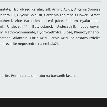
lmitate, Hydrolyzed Keratin, Silk Amino Acids, Argania Spinosa
fera Oil, Glycine Soja Oil, Gardenia Tahitensis Flower Extract,
opherol, Aloe Barbadensis Leaf Juice, Sodium Hyaluronate,
ol, Undeceth-11, Butyloctanol, Undeceth-5, Iodopropynyl
exyl Methoxycinnamate, Hydroxyethylcellulose, Phenoxyethanol,
ctone, Allantoin, Citric Acid, Sorbic Acid. Za sestavo izdelka
a preverite neposredno na embalaži.
sperite. Primeren za uporabo na barvanih laseh.