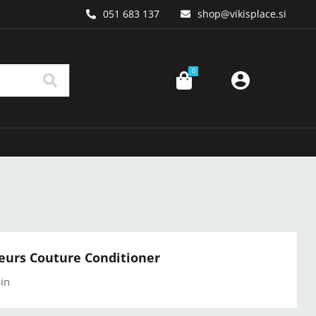
051 683 137
shop
vikisplace.si
0
eurs Couture Conditioner
in