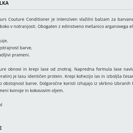
ELKA
urs Couture Conditioner je intenziven vlažilni balzam za barvan
oboko v notranjosti. Obogaten z edinstveno mešanico arganovega eliks
uje,
otrajnost barve,
adljivi prameni.
re obnovi in krepi lase od znotraj. Napredna formula lase navlaži
eratin) je lasu identičen protein. Krepi kohezijo las in izboljša čes
o obstojnost barve. Dolgoročne koristi izhajajo iz skrbno izbranih k
eni kvinoje in kokosovim oljem.
ml
E