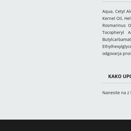
Aqua, Cetyl Al
Kernel Oil, He
Rosmarinus Of
Tocopheryl A
Butylcarbamate
Ethylhexylglyc
odgovarja pro
KAKO UPO
Nanesite na z 