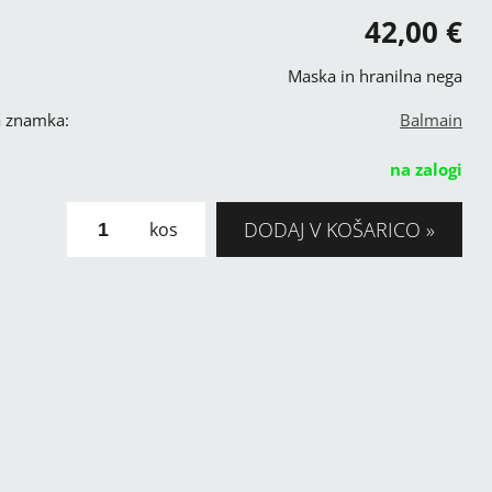
42,00 €
Maska in hranilna nega
a znamka:
Balmain
na zalogi
DODAJ V KOŠARICO
kos