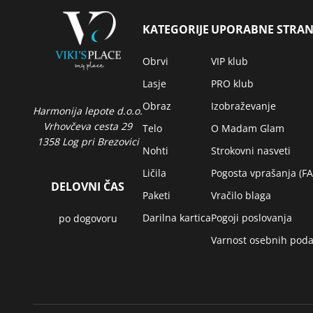
KATEGORIJE
UPORABNE STRAN
Obrvi
VIP klub
Lasje
PRO klub
Obraz
Izobraževanje
Harmonija lepote d.o.o.
Vrhovčeva cesta 29
Telo
O Madam Glam
1358 Log pri Brezovici
Nohti
Strokovni nasveti
Ličila
Pogosta vprašanja (F
DELOVNI ČAS
Paketi
Vračilo blaga
Darilna kartica
Pogoji poslovanja
po dogovoru
Varnost osebnih poda