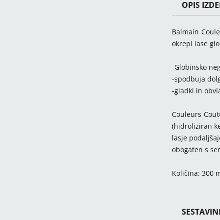
OPIS IZD
Balmain Coule
okrepi lase gl
-Globinsko neg
-spodbuja dolg
-gladki in obvl
Couleurs Coutu
(hidroliziran k
lasje podaljšaj
obogaten s sem
Količina: 300 
SESTAVIN