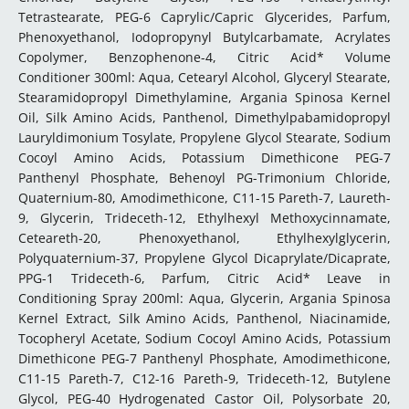
Tetrastearate, PEG-6 Caprylic/Capric Glycerides, Parfum,
Phenoxyethanol, Iodopropynyl Butylcarbamate, Acrylates
Copolymer, Benzophenone-4, Citric Acid* Volume
Conditioner 300ml: Aqua, Cetearyl Alcohol, Glyceryl Stearate,
Stearamidopropyl Dimethylamine, Argania Spinosa Kernel
Oil, Silk Amino Acids, Panthenol, Dimethylpabamidopropyl
Lauryldimonium Tosylate, Propylene Glycol Stearate, Sodium
Cocoyl Amino Acids, Potassium Dimethicone PEG-7
Panthenyl Phosphate, Behenoyl PG-Trimonium Chloride,
Quaternium-80, Amodimethicone, C11-15 Pareth-7, Laureth-
9, Glycerin, Trideceth-12, Ethylhexyl Methoxycinnamate,
Ceteareth-20, Phenoxyethanol, Ethylhexylglycerin,
Polyquaternium-37, Propylene Glycol Dicaprylate/Dicaprate,
PPG-1 Trideceth-6, Parfum, Citric Acid* Leave in
Conditioning Spray 200ml: Aqua, Glycerin, Argania Spinosa
Kernel Extract, Silk Amino Acids, Panthenol, Niacinamide,
Tocopheryl Acetate, Sodium Cocoyl Amino Acids, Potassium
Dimethicone PEG-7 Panthenyl Phosphate, Amodimethicone,
C11-15 Pareth-7, C12-16 Pareth-9, Trideceth-12, Butylene
Glycol, PEG-40 Hydrogenated Castor Oil, Polysorbate 20,