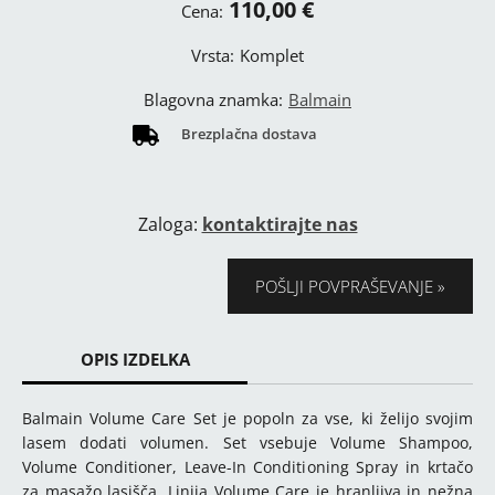
110,00 €
Cena:
Vrsta:
Komplet
Blagovna znamka:
Balmain
Brezplačna dostava
Zaloga:
kontaktirajte nas
POŠLJI POVPRAŠEVANJE
OPIS IZDELKA
Balmain Volume Care Set je popoln za vse, ki želijo svojim
lasem dodati volumen. Set vsebuje Volume Shampoo,
Volume Conditioner, Leave-In Conditioning Spray in krtačo
za masažo lasišča. Linija Volume Care je hranljiva in nežna