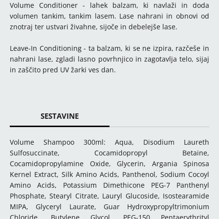
Volume Conditioner - lahek balzam, ki navlaži in doda
volumen tankim, tankim lasem. Lase nahrani in obnovi od
znotraj ter ustvari živahne, sijoče in debelejše lase.
Leave-In Conditioning - ta balzam, ki se ne izpira, razčeše in
nahrani lase, zgladi lasno povrhnjico in zagotavlja telo, sijaj
in zaščito pred UV žarki ves dan.
SESTAVINE
Volume Shampoo 300ml: Aqua, Disodium Laureth
Sulfosuccinate, Cocamidopropyl Betaine,
Cocamidopropylamine Oxide, Glycerin, Argania Spinosa
Kernel Extract, Silk Amino Acids, Panthenol, Sodium Cocoyl
Amino Acids, Potassium Dimethicone PEG-7 Panthenyl
Phosphate, Stearyl Citrate, Lauryl Glucoside, Isostearamide
MIPA, Glyceryl Laurate, Guar Hydroxypropyltrimonium
Chloride, Butylene Glycol, PEG-150 Pentaerythrityl