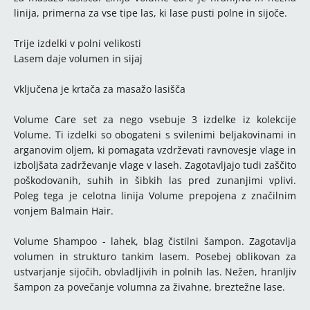
linija, primerna za vse tipe las, ki lase pusti polne in sijoče.
Trije izdelki v polni velikosti
Lasem daje volumen in sijaj
Vključena je krtača za masažo lasišča
Volume Care set za nego vsebuje 3 izdelke iz kolekcije
Volume. Ti izdelki so obogateni s svilenimi beljakovinami in
arganovim oljem, ki pomagata vzdrževati ravnovesje vlage in
izboljšata zadrževanje vlage v laseh. Zagotavljajo tudi zaščito
poškodovanih, suhih in šibkih las pred zunanjimi vplivi.
Poleg tega je celotna linija Volume prepojena z značilnim
vonjem Balmain Hair.
Volume Shampoo - lahek, blag čistilni šampon. Zagotavlja
volumen in strukturo tankim lasem. Posebej oblikovan za
ustvarjanje sijočih, obvladljivih in polnih las. Nežen, hranljiv
šampon za povečanje volumna za živahne, breztežne lase.