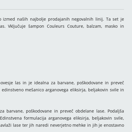
izmed naših najbolje prodajanih negovalnih linij. Ta set je
as. Vključuje šampon Couleurs Couture, balzam, masko in
ovesje las in je idealna za barvane, poškodovane in preveč
 edinstveno mešanico arganovega eliksirja, beljakovin svile in
a barvane, poškodovane in preveč obdelane lase. Podaljša
Edinstvena formulacija arganovega eliksirja, beljakovin svile,
navlaži lase ter jih naredi neverjetno mehke in jih je enostavno