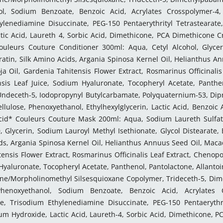
l, Sodium Benzoate, Benzoic Acid, Acrylates Crosspolymer-4,
ylenediamine Disuccinate, PEG-150 Pentaerythrityl Tetrastearate
tic Acid, Laureth 4, Sorbic Acid, Dimethicone, PCA Dimethicone Cr
Couleurs Couture Conditioner 300ml: Aqua, Cetyl Alcohol, Glycer
atin, Silk Amino Acids, Argania Spinosa Kernel Oil, Helianthus A
oja Oil, Gardenia Tahitensis Flower Extract, Rosmarinus Officinal
sis Leaf Juice, Sodium Hyaluronate, Tocopheryl Acetate, Panthen
Undeceth-5, Iodopropynyl Butylcarbamate, Polyquaternium-53, Dipr
llulose, Phenoxyethanol, Ethylhexylglycerin, Lactic Acid, Benzoic 
Acid* Couleurs Couture Mask 200ml: Aqua, Sodium Laureth Sulfat
, Glycerin, Sodium Lauroyl Methyl Isethionate, Glycol Distearate,
ds, Argania Spinosa Kernel Oil, Helianthus Annuus Seed Oil, Macada
ensis Flower Extract, Rosmarinus Officinalis Leaf Extract, Cheno
Hyaluronate, Tocopheryl Acetate, Panthenol, Pantolactone, Allant
e/Morpholinomethyl Silsesquioxane Copolymer, Trideceth-5, Di
henoxyethanol, Sodium Benzoate, Benzoic Acid, Acrylates C
e, Trisodium Ethylenediamine Disuccinate, PEG-150 Pentaerythri
um Hydroxide, Lactic Acid, Laureth-4, Sorbic Acid, Dimethicone, P