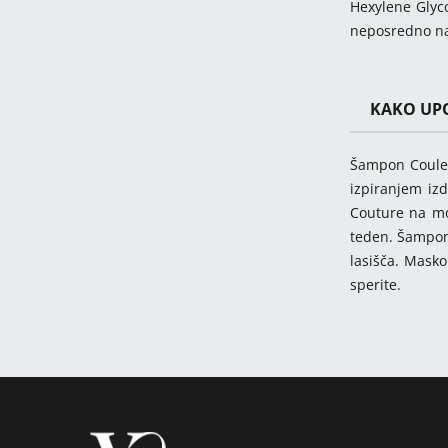
Hexylene Glyco
neposredno na
KAKO UPO
Šampon Couleu
izpiranjem izd
Couture na mo
teden. Šamponi
lasišča. Mask
sperite.