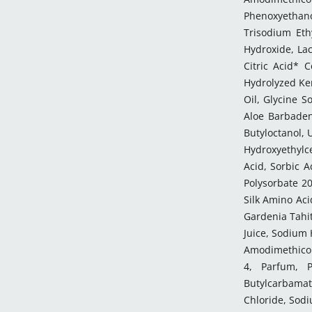
Phenoxyethano
Trisodium Eth
Hydroxide, Lac
Citric Acid* 
Hydrolyzed Ker
Oil, Glycine S
Aloe Barbaden
Butyloctanol, 
Hydroxyethylce
Acid, Sorbic 
Polysorbate 20
Silk Amino Aci
Gardenia Tahit
Juice, Sodium 
Amodimethicon
4, Parfum, P
Butylcarbamat
Chloride, Sodi