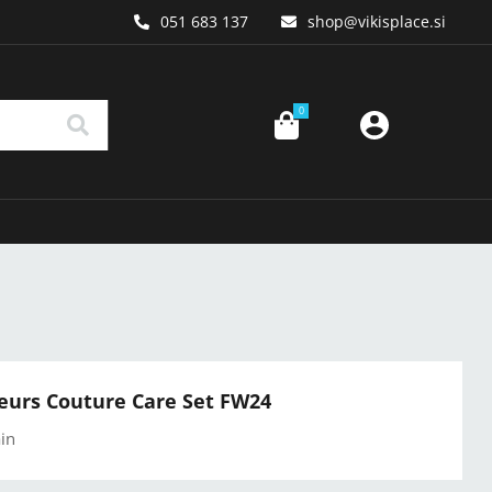
051 683 137
shop
vikisplace.si
0
eurs Couture Care Set FW24
in