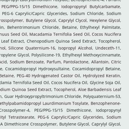
 PEG/PPG-15/15 Dimethicone, Iodopropynyl Butylcarbamate,
, PEG-6 Caprylic/Capric Glycerides, Sodium Chloride, Sodium
osspolymer, Butylene Glycol, Caprylyl Clycol, Hexylene Glycol,
in, Behentrimonium Chloride, Betaine, Ethylhexyl Palmitate,
nnuus Seed Oil, Macadamia Ternifolia Seed Oil, Cocos Nucifera
is Leaf Extract, Chenopodium Quinoa Seed Extract, Tocopherol,
ol, Silicone Quaternium-16, Isopropyl Alcohol, Undeceth-11,
opylene Glycol, Polysilicone-19, Ethylhexyl Methoxycinnamate,
Acid, Sodium Benzoate, Parfum, Pantolactone, Allantoin, Citric
e, Cocamidopropyl Hydroxysultaine, Cocamidopropyl Betaine,
 Betaine, PEG-40 Hydrogenated Castor Oil, Hydrolyzed Keratin,
mia Ternifolia Seed Oil, Cocos Nucifera Oil, Glycine Soja Oil,
podium Quinoa Seed Extract, Tocopherol, Aloe Barbadensis Leaf
oin, Guar Hydroxypropyltrimonium Chloride, Polyquaternium-53,
methylpabamidopropyl Laurdimonium Tosylate, Benzophenone-
rosspolymer-4, PEG/PPG-15/15 Dimethicone, Iodopropynyl
tyl Tetrastearate, PEG-6 Caprylic/Capric Glycerides, Sodium
CA Dimethicone Crosspolymer, Butylene Glycol, Caprylyl Glycol,