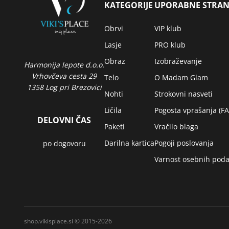
KATEGORIJE
UPORABNE STRAN
Obrvi
VIP klub
Lasje
PRO klub
Obraz
Izobraževanje
Harmonija lepote d.o.o.
Vrhovčeva cesta 29
Telo
O Madam Glam
1358 Log pri Brezovici
Nohti
Strokovni nasveti
Ličila
Pogosta vprašanja (F
DELOVNI ČAS
Paketi
Vračilo blaga
Darilna kartica
Pogoji poslovanja
po dogovoru
Varnost osebnih poda
shop.vikisplace.si © 2015-2026