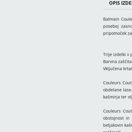
OPIS IZD
Balmain Coule
posebej zasn
pripomoček za
Trije izdelki v 
Barvna zaščita
Vključena krta
Couleurs Cout
obdelane lase.
kašmirja ter o
Couleurs Cout
obstojnost in 
beljakovin kaš