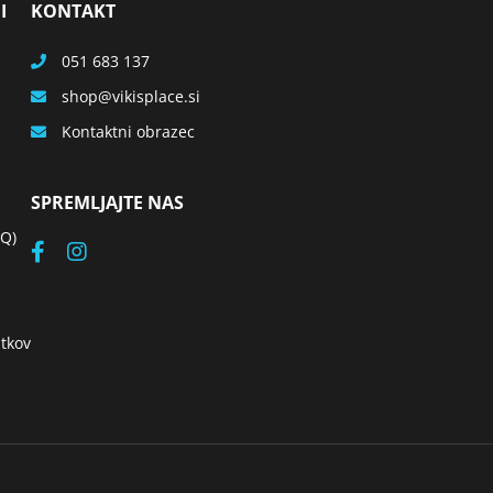
I
KONTAKT
051 683 137
shop
vikisplace.si
Kontaktni obrazec
SPREMLJAJTE NAS
AQ)
tkov