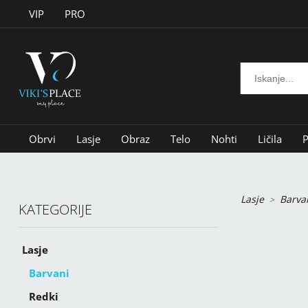
VIP
PRO
Obrvi
Lasje
Obraz
Telo
Nohti
Ličila
P
Lasje
Barva
KATEGORIJE
Lasje
Barvani
Redki