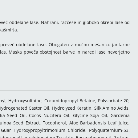
več obdelane lase. Nahrani, razčeše in globoko okrepi lase od
kašmirja.
 preveč obdelane lase. Obogaten z močno mešanico jantarne
uro las. Maska poveča obstojnost barve in naredi lase neverjetno
l, Hydroxysultaine, Cocamidopropyl Betaine, Polysorbate 20,
Hydrogenated Castor Oil, Hydrolyzed Keratin, Silk Amino Acids,
a Seed Oil, Cocos Nucifera Oil, Glycine Soja Oil, Gardenia
uinoa Seed Extract, Tocopherol, Aloe Barbadensis Leaf Juice,
, Guar Hydroxypropyltrimonium Chloride, Polyquaternium-53,
idopropyl Lauryldimonium Tosylate, Benzophenone-4, Parfum,