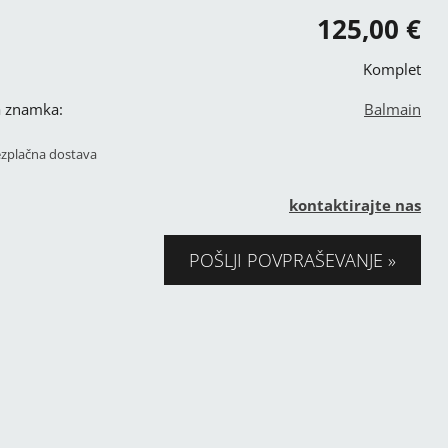
125,00 €
Komplet
a znamka:
Balmain
ezplačna dostava
kontaktirajte nas
POŠLJI POVPRAŠEVANJE