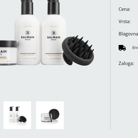
Cena:
Vrsta:
Blagovn
Br
Zaloga: