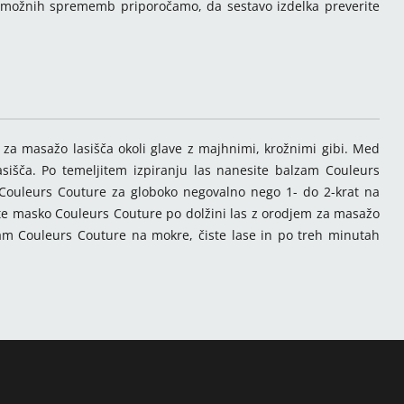
adi možnih sprememb priporočamo, da sestavo izdelka preverite
za masažo lasišča okoli glave z majhnimi, krožnimi gibi. Med
lasišča. Po temeljitem izpiranju las nanesite balzam Couleurs
 Couleurs Couture za globoko negovalno nego 1- do 2-krat na
rajte masko Couleurs Couture po dolžini las z orodjem za masažo
zam Couleurs Couture na mokre, čiste lase in po treh minutah