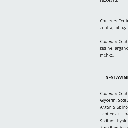
razčesati.
Couleurs Coutu
znotraj, oboga
Couleurs Cout
kisline, argan
mehke.
SESTAVIN
Couleurs Cout
Glycerin, Sodi
Argania Spino
Tahitensis Fl
Sodium Hyalur
Amodimethicon