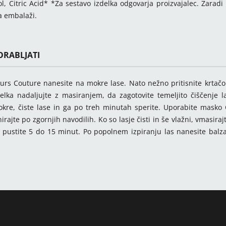
l, Citric Acid* *Za sestavo izdelka odgovarja proizvajalec. Zar
 embalaži.
RABLJATI
rs Couture nanesite na mokre lase. Nato nežno pritisnite krtačo 
elka nadaljujte z masiranjem, da zagotovite temeljito čiščenje 
kre, čiste lase in ga po treh minutah sperite. Uporabite masko
rajte po zgornjih navodilih. Ko so lasje čisti in še vlažni, vmasi
o pustite 5 do 15 minut. Po popolnem izpiranju las nanesite bal