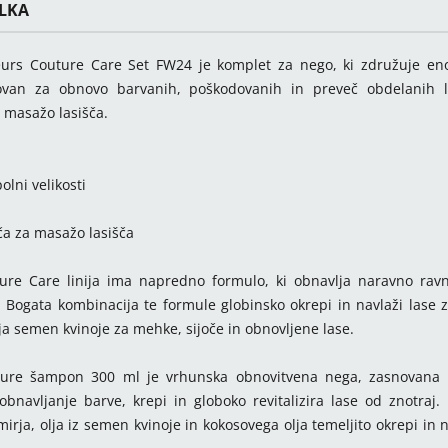
ELKA
urs Couture Care Set FW24 je komplet za nego, ki združuje eno 
ovan za obnovo barvanih, poškodovanih in preveč obdelanih l
 masažo lasišča.
polni velikosti
ča za masažo lasišča
ure Care linija ima napredno formulo, ki obnavlja naravno ravn
 Bogata kombinacija te formule globinsko okrepi in navlaži lase z
lja semen kvinoje za mehke, sijoče in obnovljene lase.
ure šampon 300 ml je vrhunska obnovitvena nega, zasnovana z
obnavljanje barve, krepi in globoko revitalizira lase od znotraj. 
mirja, olja iz semen kvinoje in kokosovega olja temeljito okrepi in 