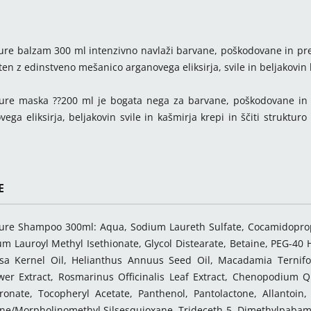
re balzam 300 ml intenzivno navlaži barvane, poškodovane in pre
ten z edinstveno mešanico arganovega eliksirja, svile in beljakovin 
ure maska ??200 ml je bogata nega za barvane, poškodovane in
ovega eliksirja, beljakovin svile in kašmirja krepi in ščiti strukt
E
ure Shampoo 300ml: Aqua, Sodium Laureth Sulfate, Cocamidopropy
um Lauroyl Methyl Isethionate, Glycol Distearate, Betaine, PEG-40 
sa Kernel Oil, Helianthus Annuus Seed Oil, Macadamia Ternifoli
ower Extract, Rosmarinus Officinalis Leaf Extract, Chenopodium Q
onate, Tocopheryl Acetate, Panthenol, Pantolactone, Allantoin
e/Morpholinomethyl Silsesquioxane, Trideceth-5, Dimethylpabam