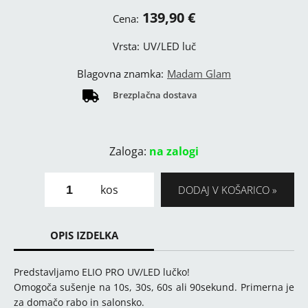
139,90 €
Cena:
Vrsta:
UV/LED luč
Blagovna znamka:
Madam Glam
Brezplačna dostava
Zaloga:
na zalogi
kos
DODAJ V KOŠARICO
OPIS IZDELKA
Predstavljamo ELIO PRO UV/LED lučko!
Omogoča sušenje na 10s, 30s, 60s ali 90sekund. Primerna je
za domačo rabo in salonsko.