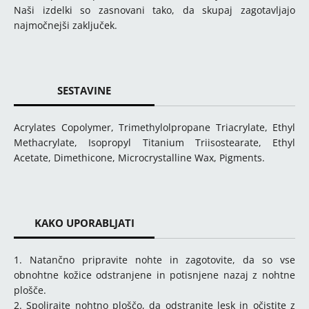
Naši izdelki so zasnovani tako, da skupaj zagotavljajo
najmočnejši zaključek.
SESTAVINE
Acrylates Copolymer, Trimethylolpropane Triacrylate, Ethyl
Methacrylate, Isopropyl Titanium Triisostearate, Ethyl
Acetate, Dimethicone, Microcrystalline Wax, Pigments.
KAKO UPORABLJATI
1. Natančno pripravite nohte in zagotovite, da so vse
obnohtne kožice odstranjene in potisnjene nazaj z nohtne
plošče.
2. Spolirajte nohtno ploščo, da odstranite lesk in očistite z