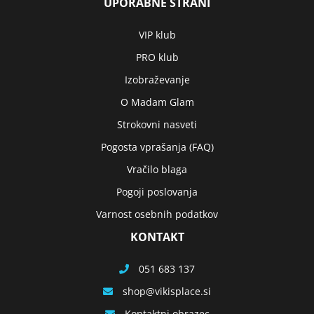
UPORABNE STRANI
VIP klub
PRO klub
Izobraževanje
O Madam Glam
Strokovni nasveti
Pogosta vprašanja (FAQ)
Vračilo blaga
Pogoji poslovanja
Varnost osebnih podatkov
KONTAKT
051 683 137
shop
vikisplace.si
Kontaktni obrazec