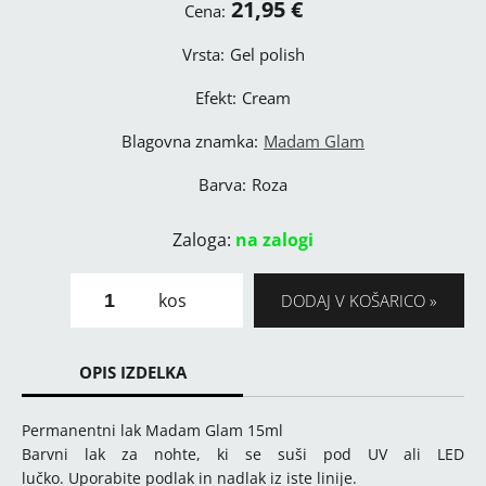
21,95 €
Cena:
Vrsta:
Gel polish
Efekt:
Cream
Blagovna znamka:
Madam Glam
Barva:
Roza
Zaloga:
na zalogi
kos
DODAJ V KOŠARICO
OPIS IZDELKA
Permanentni lak Madam Glam 15ml
Barvni lak za nohte, ki se suši pod UV ali LED
lučko. Uporabite podlak in nadlak iz iste linije.