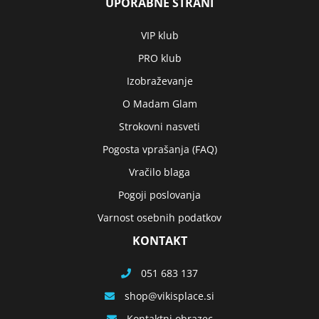
UPORABNE STRANI
VIP klub
PRO klub
Izobraževanje
O Madam Glam
Strokovni nasveti
Pogosta vprašanja (FAQ)
Vračilo blaga
Pogoji poslovanja
Varnost osebnih podatkov
KONTAKT
051 683 137
shop
vikisplace.si
Kontaktni obrazec