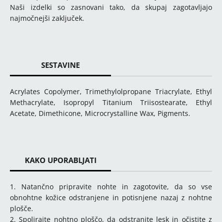
Naši izdelki so zasnovani tako, da skupaj zagotavljajo
najmočnejši zaključek.
SESTAVINE
Acrylates Copolymer, Trimethylolpropane Triacrylate, Ethyl
Methacrylate, Isopropyl Titanium Triisostearate, Ethyl
Acetate, Dimethicone, Microcrystalline Wax, Pigments.
KAKO UPORABLJATI
1. Natančno pripravite nohte in zagotovite, da so vse
obnohtne kožice odstranjene in potisnjene nazaj z nohtne
plošče.
2. Spolirajte nohtno ploščo, da odstranite lesk in očistite z