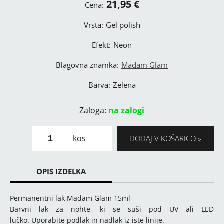
21,95 €
Cena:
Vrsta:
Gel polish
Efekt:
Neon
Blagovna znamka:
Madam Glam
Barva:
Zelena
Zaloga:
na zalogi
kos
DODAJ V KOŠARICO
OPIS IZDELKA
Permanentni lak Madam Glam 15ml
Barvni lak za nohte, ki se suši pod UV ali LED
lučko. Uporabite podlak in nadlak iz iste linije.