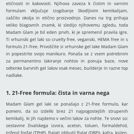
etičnosti in kakovosti. Njihova zaveza k čistim in varnim
formulam vključuje izogibanje škodljivim kemikalijam,
zaščito okolja in etično proizvodnjo. Danes na trg prihaja
veliko blagovnih znamk, ki sledijo njihovemu zgledu, toda
Madam Glam je bil eden prvih, ki je spremenil pravila igre.
Ti vrhunski gel laki so cruelty free, veganski, HEMA free in s
formulo 21-free. Privoščite si vrhunske gel lake Madam Glam
in popestrite svojo manikuro. Ponaša se z vsem potrebnim
za permanentno lakiranje nohtov in ponuja baze, nove
odtenke barvnih gel lakov vsak mesec, builderje in razne top
nadlake.
1. 21-Free formula: čista in varna nega
Madam Glam gel laki se ponašajo z 21-free formulo, kar
pomeni, da so izdelki brez 21 najpogostejših strupenih
kemikalij, ki jih najdemo v večini lakov za nohte. Te snovi so:
sestavine živalskega izvora, aceton, toluen, formaldehid,
trifenil fosfat (TPHP), ftalati (dibutil ftalat (DBP)), kafra, ksilen,