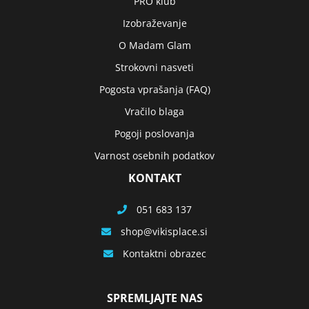
PRO klub
Izobraževanje
O Madam Glam
Strokovni nasveti
Pogosta vprašanja (FAQ)
Vračilo blaga
Pogoji poslovanja
Varnost osebnih podatkov
KONTAKT
051 683 137
shop
vikisplace.si
Kontaktni obrazec
SPREMLJAJTE NAS