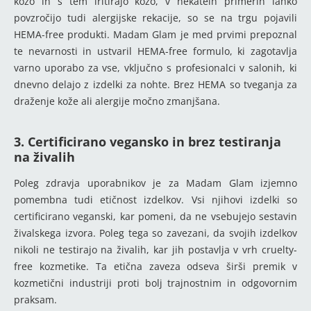
kožo in s tem iritirajo kožo, v nekateih primerih lahko
povzročijo tudi alergijske rekacije, so se na trgu pojavili
HEMA-free produkti. Madam Glam je med prvimi prepoznal
te nevarnosti in ustvaril HEMA-free formulo, ki zagotavlja
varno uporabo za vse, vključno s profesionalci v salonih, ki
dnevno delajo z izdelki za nohte. Brez HEMA so tveganja za
draženje kože ali alergije močno zmanjšana.
3. Certificirano vegansko in brez testiranja
na živalih
Poleg zdravja uporabnikov je za Madam Glam izjemno
pomembna tudi etičnost izdelkov. Vsi njihovi izdelki so
certificirano veganski, kar pomeni, da ne vsebujejo sestavin
živalskega izvora. Poleg tega so zavezani, da svojih izdelkov
nikoli ne testirajo na živalih, kar jih postavlja v vrh cruelty-
free kozmetike. Ta etična zaveza odseva širši premik v
kozmetični industriji proti bolj trajnostnim in odgovornim
praksam.