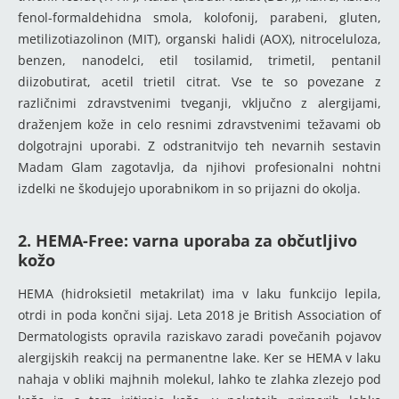
fenol-formaldehidna smola, kolofonij, parabeni, gluten,
metilizotiazolinon (MIT), organski halidi (AOX), nitroceluloza,
benzen, nanodelci, etil tosilamid, trimetil, pentanil
diizobutirat, acetil trietil citrat. Vse te so povezane z
različnimi zdravstvenimi tveganji, vključno z alergijami,
draženjem kože in celo resnimi zdravstvenimi težavami ob
dolgotrajni uporabi. Z odstranitvijo teh nevarnih sestavin
Madam Glam zagotavlja, da njihovi profesionalni nohtni
izdelki ne škodujejo uporabnikom in so prijazni do okolja.
2. HEMA-Free: varna uporaba za občutljivo
kožo
HEMA (hidroksietil metakrilat) ima v laku funkcijo lepila,
otrdi in poda končni sijaj. Leta 2018 je British Association of
Dermatologists opravila raziskavo zaradi povečanih pojavov
alergijskih reakcij na permanentne lake. Ker se HEMA v laku
nahaja v obliki majhnih molekul, lahko te zlahka zlezejo pod