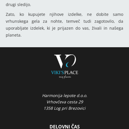
drugi sledijo.
Zato, ko kupujete njihove izdelke, ne dobite samo
vrhunskega gela za nohte, temveč tudi zagotovilo, da
uporabljate izdelek, ki je prijazen do vas, živali in našega
planeta.
Harmonija lepote d.o.o.
Vrhovčeva cesta 29
1358 Log pri Brezovici
DELOVNI ČAS