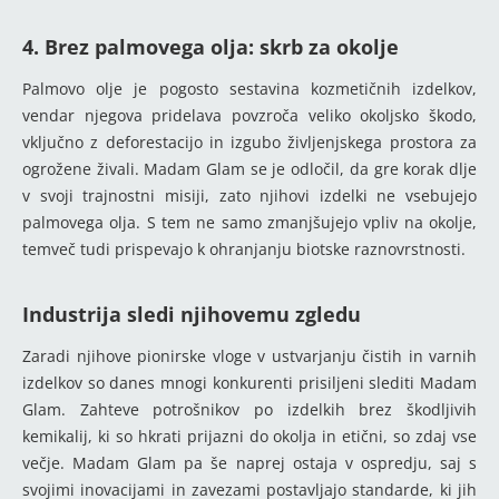
4. Brez palmovega olja: skrb za okolje
Palmovo olje je pogosto sestavina kozmetičnih izdelkov,
vendar njegova pridelava povzroča veliko okoljsko škodo,
vključno z deforestacijo in izgubo življenjskega prostora za
ogrožene živali. Madam Glam se je odločil, da gre korak dlje
v svoji trajnostni misiji, zato njihovi izdelki ne vsebujejo
palmovega olja. S tem ne samo zmanjšujejo vpliv na okolje,
temveč tudi prispevajo k ohranjanju biotske raznovrstnosti.
Industrija sledi njihovemu zgledu
Zaradi njihove pionirske vloge v ustvarjanju čistih in varnih
izdelkov so danes mnogi konkurenti prisiljeni slediti Madam
Glam. Zahteve potrošnikov po izdelkih brez škodljivih
kemikalij, ki so hkrati prijazni do okolja in etični, so zdaj vse
večje. Madam Glam pa še naprej ostaja v ospredju, saj s
svojimi inovacijami in zavezami postavljajo standarde, ki jih